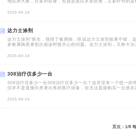
地告诉大家，百多邦软膏，也就是莫匹罗星软膏，主要针对的是
问题。它是一种非激素类的局部外用抗生素，通过抑制细菌蛋白
杀菌和抑菌的效果。简单如果你的皮肤出现了红肿、流脓、疼痛
2025-04-14
断是细菌感染导致的，那么百多邦软膏可能就能派上
达力士涂剂
达力士涂剂“医生，我得了银屑病，听说达力士涂剂效果不错，这
多银屑病患者初次就诊时较关心的问题。达力士涂剂，又称卡泊
非激素类的处方药物，主要成分是维生素D的衍生物——卡泊三
治疗寻常型银屑病，尤其是头皮银屑病。本品为无色的微带粘性
2025-04-14
常见的规格为1.50mg:30ml。大家可以
308治疗仪多少一台
308治疗仪多少一台308治疗仪多少一台？这并没有一个统一的答
仪并不是直接向患者出售的医疗设备，你无法直接购买一台放在
者接受308治疗时，费用主要包括挂号费、检查费以及按光斑或
2025-04-14
页次：1/8