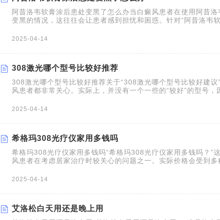
阿昔洛韦软膏涂后患处变黑了怎么办当白癜风患者在使用阿昔洛
变黑的情况，这往往会让患者感到担忧和困惑。针对“阿昔洛韦
怎么办”这个问题，接下来需要明确的是，阿昔洛韦软膏的主要
的是单纯疱疹、带状疱疹等病毒感染性疾病。虽然有经验来看阿
2025-04-14
白癜风患者皮肤中的病毒感染，减少病毒对色素细胞的直接损害
癜风的症状，
308激光哪个型号比较好推荐
308激光哪个型号比较好推荐关于“308激光哪个型号比较好建议
风患者都非常关心。实际上，并没有一个一些的“较好”的型号，
差异、医生的经验以及医院所配备的设备。目前市面上常见的30
统，主要分为国产和进口（尤其是美国产）两种。它们的核心原理
2025-04-14
波长的激
希格玛308光疗仪家用多钱吗
希格玛308光疗仪家用多钱吗“希格玛308光疗仪家用多钱吗？”
风患者在考虑居家治疗时较关心的问题之一。实际价格会受到多
产品型号、销售渠道以及是否有促销活动等。通常家用308光疗
千元以上不等。但与长期往返医院治疗相比，家用光疗仪在时间
2025-04-14
点。下面表格将一
艾洛松白天用还是晚上用