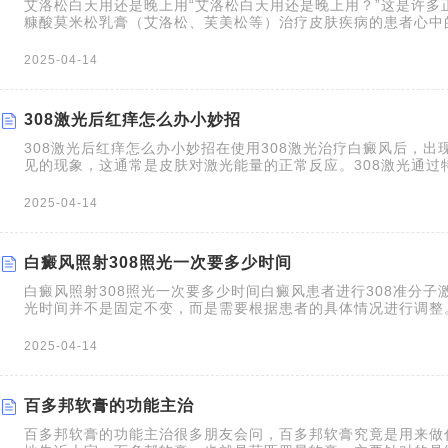
艾洛松白天用还是晚上用“艾洛松白天用还是晚上用？”这是许多
糠酸莫米松乳膏（艾洛松、芙美松等）治疗皮肤疾病的患者心中
米松乳膏的官方用法是每日一次，并没有严格规定必须在白天或
于，选择一个方便且能保证药物有效吸收的时间点，并坚持规律
2025-04-14
使用，需要结合药物特性、个人生活习惯以及潜在的光
308激光后红痒怎么办小妙招
308激光后红痒怎么办小妙招在使用308激光治疗白癜风后，出
见的现象，这通常是皮肤对激光能量的正常反应。308激光通过
黑素细胞增殖，在治疗过程中可能会引起局部炎症反应，从而导
况，患者不必过于惊慌，通常可以通过一些简单的方法来缓解症
2025-04-14
个维护详细介绍。但务必记住，任何处理方式都应在医生的指导
目用药。为了让患者更好地
白癜风照射308照光一次要多少时间
白癜风照射308照光一次要多少时间白癜风患者进行308准分子
光时间并不是固定不变，而是需要根据患者的具体情况进行调整
较短，可能需数秒至数十秒，后续会根据皮肤反应逐步调整。健
需由医生评估患者的光敏度、皮损部位、面积大小等因素来决定
2025-04-14
格简要概括了308激光治疗的相关信息：
百多邦软膏的功能主治
百多邦软膏的功能主治很多朋友会问，百多邦软膏究竟是用来做