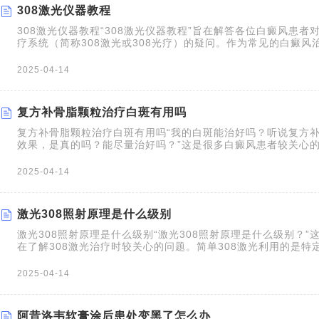
308激光仪器教程
308激光仪器教程“308激光仪器教程”旨在解答各位白癜风患者对
疗系统（简称308激光或308光疗）的疑问。作为常见的白癜风治
利用308nm的准分子激光直接照射白斑区域，刺激黑素细胞增
成，从而达到治疗目的。它适用于包括孕妇儿童在内的各类人群
2025-04-14
复方补骨脂颗粒治疗白斑有用吗
复方补骨脂颗粒治疗白斑有用吗“我的白斑能治好吗？听说复方
效果，是真的吗？能尽量治好吗？”这是很多白癜风患者较关心
颗粒作为一种辅助治疗白癜风的中成药，其主要成分补骨脂具有
对紫外线的敏感性，从而促进黑色素细胞的生成。但是，复方补
2025-04-14
有白癜风患者都有效，且治
激光308照射原理是什么级别
激光308照射原理是什么级别“激光308照射原理是什么级别？”
在了解308激光治疗时较关心的问题。简单308激光利用的是特
8nm）科学照射白斑部位，诱导T细胞凋亡，并刺激黑素细胞增
色素。这种治疗方法属于光疗的范畴，不涉及手术，其“级别”更
2025-04-14
性、安全性以及对治疗的效果的影响上。以下表格简要概括了30
阿昔洛韦软膏涂后患处变黑了怎么办