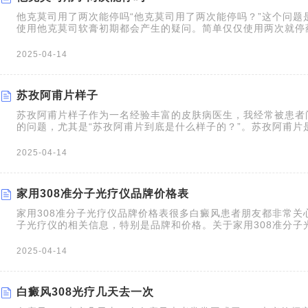
他克莫司用了两次能停吗“他克莫司用了两次能停吗？”这个问题
使用他克莫司软膏初期都会产生的疑问。简单仅仅使用两次就停
也很难达到不错的治疗的效果。他克莫司作为一种免疫调节剂，
局部免疫反应，从而抑制白癜风部位的炎症反应，促
2025-04-14
苏孜阿甫片样子
苏孜阿甫片样子作为一名经验丰富的皮肤病医生，我经常被患者
的问题，尤其是“苏孜阿甫片到底是什么样子的？”。苏孜阿甫片
于治疗包括白癜风在内的多种疾病。它并不是激素类药物，属于
2025-04-14
家用308准分子光疗仪品牌价格表
家用308准分子光疗仪品牌价格表很多白癜风患者朋友都非常关心
子光疗仪的相关信息，特别是品牌和价格。关于家用308准分子
目前市场上存在多种品牌，价格差异较大，几千到几万不等。需
2025-04-14
白癜风308光疗几天去一次