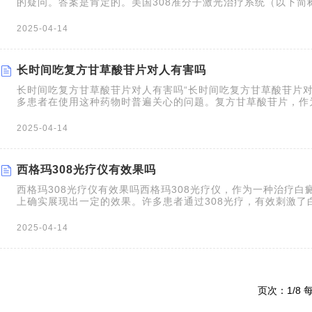
的疑问。答案是肯定的。美国308准分子激光治疗系统（以下简称
治疗白癜风的常用方法之一。它通过特定波长的光束科学照射白
胞增殖，从而促进黑色素的生成，恢复皮肤颜色。治疗的效果存
2025-04-14
用也受多种因素影响。下面表格简单列出308激光治疗白癜风的
长时间吃复方甘草酸苷片对人有害吗
长时间吃复方甘草酸苷片对人有害吗“长时间吃复方甘草酸苷片对
多患者在使用这种药物时普遍关心的问题。复方甘草酸苷片，作
疗药物，尤其是在皮肤科和肝病科，确实需要我们对其长期使用
了解。总的长期使用复方甘草酸苷片可能产生一些不良反应，但
2025-04-14
西格玛308光疗仪有效果吗
西格玛308光疗仪有效果吗西格玛308光疗仪，作为一种治疗白
上确实展现出一定的效果。许多患者通过308光疗，有效刺激了
成，从而改善了皮肤的颜色。治疗的效果也存在个体差异，受多
2025-04-14
页次：1/8