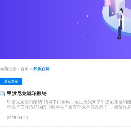
当前位置：
首页
>
知识百科
最新发布
甲泼尼龙琥珀酸钠
甲泼尼龙琥珀酸钠“我得了白癜风，医生给我开了甲泼尼龙琥珀
什么？它能治好我的白癜风吗？会有什么不良反应？”，相信很
会有这样的疑问。甲泼尼龙琥珀酸钠，又名甲强龙，是一种激素
药，主要用于控制炎症反应和免疫
2025-04-14