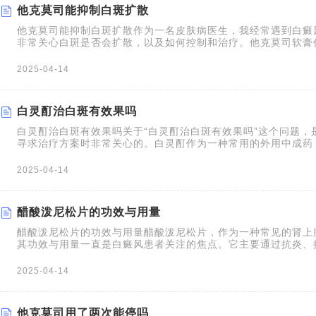
他克莫司能抑制白斑扩散
他克莫司能抑制白斑扩散作为一名皮肤病医生，我经常遇到白癜
非常关心白斑是否会扩散，以及如何控制和治疗。他克莫司软膏
免疫调节剂，在白癜风的治疗中扮演着重要的角色。他克莫司能
2025-04-14
白灵酊治白斑有效果吗
白灵酊治白斑有效果吗关于“白灵酊治白斑有效果吗”这个问题，
寻求治疗方案时非常关心的。白灵酊作为一种常用的外用中成药
辅助治疗白癜风，但其治疗的效果需要综合考虑患者的具体病情
2025-04-14
醋酸泼尼松片的功效与用量
醋酸泼尼松片的功效与用量醋酸泼尼松片，作为一种常见的肾上
其功效与用量一直是白癜风患者关注的焦点。它主要通过抗炎、
用，来缓解白癜风的症状，虽然无法治疗，但在某些情况下可以
的醋酸泼尼松片（强的松）和外用的醋酸泼尼松乳膏，是两种常
2025-04-14
他克莫司用了两次能停吗