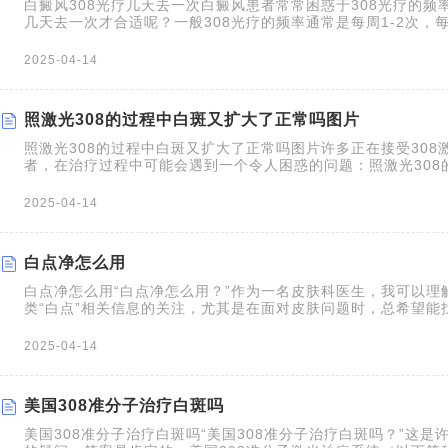
白癜风308光疗几天去一次白癜风患者常常困惑于308光疗的频率
几天去一次才合适呢？一般308光疗的频率通常是每周1-2次，
个体情况而定，大约2-3分钟。一个疗程通常包含10次治疗，
看到初步的改善。但请记住，具体的治疗频率和疗程需要由专业
2025-04-14
的具体病情来决定。影响治
照激光308的过程中白斑又扩大了正常吗图片
照激光308的过程中白斑又扩大了正常吗图片许多正在接受308
者，在治疗过程中可能会遇到一个令人困惑的问题：照激光308
了正常吗？看到白斑面积扩大，患者往往会感到焦虑和恐慌。实
下，治疗初期出现白斑扩大并不是罕见现象，需要结合具体情况
2025-04-14
温馨提示了一些相关信息，希望能帮助您更好地理解
白点净怎么用
白点净怎么用“白点净怎么用？”作为一名皮肤科医生，我可以理
类“白点”相关信息的关注，尤其是在面对皮肤问题时，总希望能
方案。需要明确的是，市面上名为“白点净”的产品，通常是用于
（小瓜虫病）的药物，其主要成分为抗寄生虫或消毒成分，与治
2025-04-14
成分和作用机制尽量不同。白点净不适用于治疗人类的白癜风。
“白点净”作为
美国308准分子治疗白斑吗
美国308准分子治疗白斑吗“美国308准分子治疗白斑吗？”这是